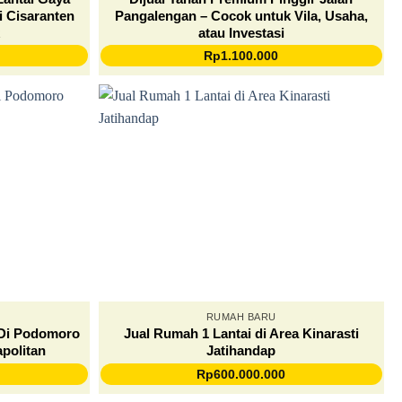
i Cisaranten
Pangalengan – Cocok untuk Vila, Usaha,
k
atau Investasi
Rp
1.100.000
RUMAH BARU
 Di Podomoro
Jual Rumah 1 Lantai di Area Kinarasti
politan
Jatihandap
Rp
600.000.000