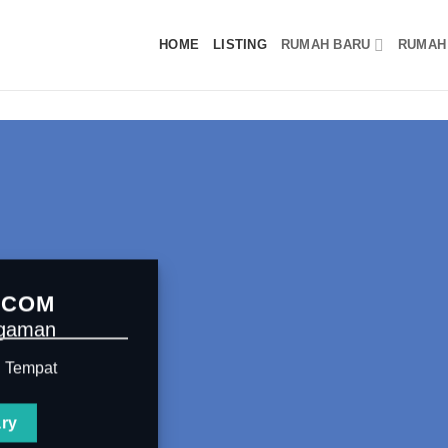
HOME
LISTING
RUMAH BARU
RUMAH
.COM
ggaman
u Tempat
ry