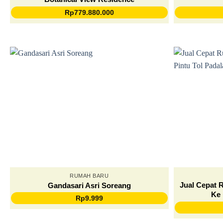
Rp
779.880.000
RUMAH BARU
Jual Cepat 
Gandasari Asri Soreang
Ke 
Rp
9.999