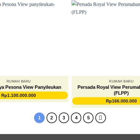
RUMAH BARU
RUMAH BARU
Persada Royal View Peruma
ya Pesona View Panyileukan
(FLPP)
Rp
1.100.000.000
Rp
166.000.000
1
2
3
4
5