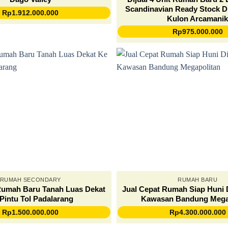
Scandinavian Ready Stock D
Rp
1.912.000.000
Kulon Arcamani
Rp
975.000.000
RUMAH SECONDARY
RUMAH BARU
Rumah Baru Tanah Luas Dekat
Jual Cepat Rumah Siap Huni
Pintu Tol Padalarang
Kawasan Bandung Mega
Rp
1.500.000.000
Rp
4.300.000.000