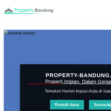
Skip
to
content
PROPERTY-BANDUNG
Properti Impian, Dalam Gen
Temukan Hunian Impian Anda di Sat
Rumah baru
Seconda