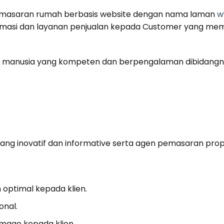
emasaran rumah berbasis website dengan nama laman
w
ormasi dan layanan penjualan kepada Customer yang memb
 manusia yang kompeten dan berpengalaman dibidangny
g inovatif dan informative serta agen pemasaran prope
ptimal kepada klien.
onal.
mage kepada klien.