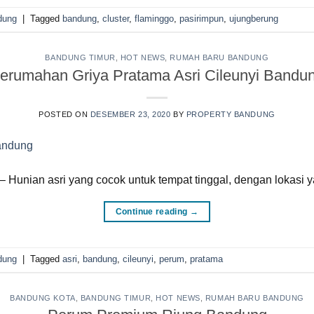
dung
|
Tagged
bandung
,
cluster
,
flaminggo
,
pasirimpun
,
ujungberung
BANDUNG TIMUR
,
HOT NEWS
,
RUMAH BARU BANDUNG
erumahan Griya Pratama Asri Cileunyi Bandu
POSTED ON
DESEMBER 23, 2020
BY
PROPERTY BANDUNG
 Hunian asri yang cocok untuk tempat tinggal, dengan lokasi ya
Continue reading
→
dung
|
Tagged
asri
,
bandung
,
cileunyi
,
perum
,
pratama
BANDUNG KOTA
,
BANDUNG TIMUR
,
HOT NEWS
,
RUMAH BARU BANDUNG