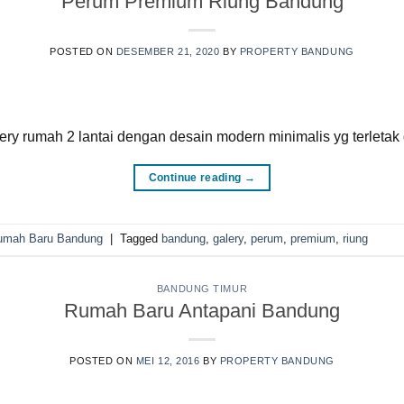
Perum Premium Riung Bandung
POSTED ON
DESEMBER 21, 2020
BY
PROPERTY BANDUNG
 rumah 2 lantai dengan desain modern minimalis yg terletak
Continue reading
→
umah Baru Bandung
|
Tagged
bandung
,
galery
,
perum
,
premium
,
riung
BANDUNG TIMUR
Rumah Baru Antapani Bandung
POSTED ON
MEI 12, 2016
BY
PROPERTY BANDUNG