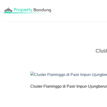
Skip
to
content
Clus
Cluster Flaminggo di Pasir Impun Ujungberu