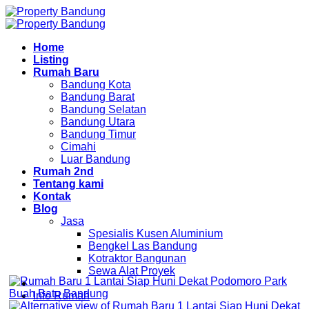
Skip
to
content
Home
Listing
Rumah Baru
Bandung Kota
Bandung Barat
Bandung Selatan
Bandung Utara
Bandung Timur
Cimahi
Luar Bandung
Rumah 2nd
Tentang kami
Kontak
Blog
Jasa
Spesialis Kusen Aluminium
Bengkel Las Bandung
Kotraktor Bangunan
Sewa Alat Proyek
Info Rumah