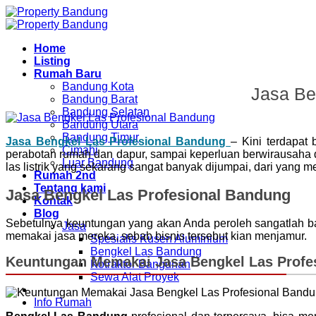
Skip
to
content
Home
Listing
Rumah Baru
Bandung Kota
Jasa Be
Bandung Barat
Bandung Selatan
Bandung Utara
Bandung Timur
Jasa Bengkel Las Profesional Bandung
– Kini terdapat
Cimahi
perabotan rumah dan dapur, sampai keperluan berwirausaha d
Luar Bandung
las listrik yang sekarang sangat banyak dijumpai, dari yang
Rumah 2nd
Tentang kami
Jasa Bengkel Las Profesional Bandung
Kontak
Blog
Sebetulnya keuntungan yang akan Anda peroleh sangatlah b
Jasa
memakai jasa mereka, sebab bisnis tersebut kian menjamur.
Spesialis Kusen Aluminium
Bengkel Las Bandung
Keuntungan Memakai Jasa Bengkel Las Profe
Kotraktor Bangunan
Sewa Alat Proyek
Info Rumah