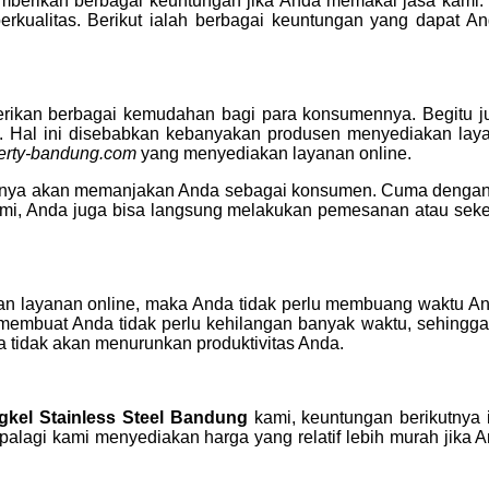
emberikan berbagai keuntungan jika Anda memakai jasa kami
rkualitas. Berikut ialah berbagai keuntungan yang dapat A
rikan berbagai kemudahan bagi para konsumennya. Begitu 
al ini disebabkan kebanyakan produsen menyediakan layana
perty-bandung.com
yang menyediakan layanan online.
stinya akan memanjakan Anda sebagai konsumen. Cuma dengan be
kami, Anda juga bisa langsung melakukan pemesanan atau sek
 layanan online, maka Anda tidak perlu membuang waktu Anda
t membuat Anda tidak perlu kehilangan banyak waktu, sehingg
tidak akan menurunkan produktivitas Anda.
gkel Stainless Steel Bandung
kami, keuntungan berikutnya i
lagi kami menyediakan harga yang relatif lebih murah jika An