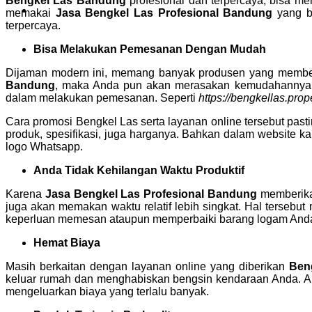
Bengkel Las Bandung
profesional dan terpercaya, bisa m
memakai
Jasa Bengkel Las Profesional Bandung
yang be
terpercaya.
Bisa Melakukan Pemesanan Dengan Mudah
Dijaman modern ini, memang banyak produsen yang membe
Bandung
, maka Anda pun akan merasakan kemudahannya. H
dalam melakukan pemesanan. Seperti
https://bengkellas.pro
Cara promosi Bengkel Las serta layanan online tersebut pa
produk, spesifikasi, juga harganya. Bahkan dalam website 
logo Whatsapp.
Anda Tidak Kehilangan Waktu Produktif
Karena
Jasa
Bengkel Las Profesional Bandung
memberikan
juga akan memakan waktu relatif lebih singkat. Hal tersebu
keperluan memesan ataupun memperbaiki barang logam Anda 
Hemat Biaya
Masih berkaitan dengan layanan online yang diberikan
Ben
keluar rumah dan menghabiskan bengsin kendaraan Anda. Apa
mengeluarkan biaya yang terlalu banyak.