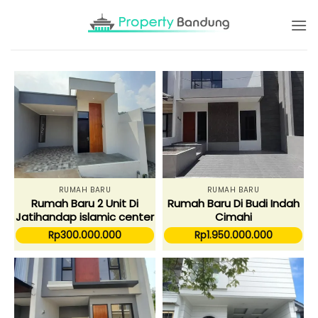
Skip
to
content
RUMAH BARU
RUMAH BARU
Rumah Baru 2 Unit Di
Rumah Baru Di Budi Indah
Jatihandap islamic center
Cimahi
Rp
300.000.000
Rp
1.950.000.000