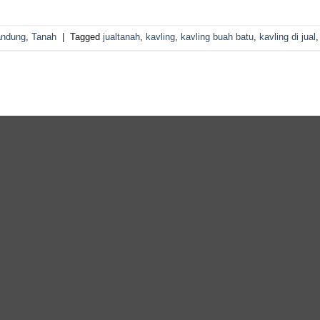
andung
,
Tanah
|
Tagged
jualtanah
,
kavling
,
kavling buah batu
,
kavling di jual