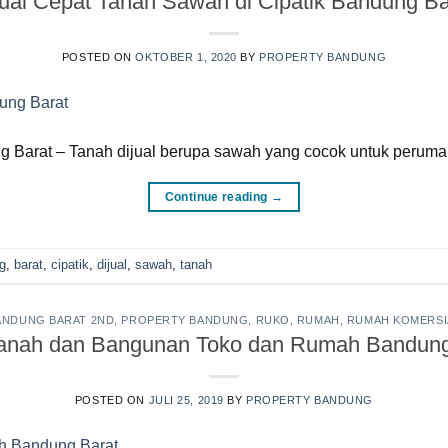
jual Cepat Tanah Sawah di Cipatik Bandung Ba
POSTED ON
OKTOBER 1, 2020
BY
PROPERTY BANDUNG
g Barat – Tanah dijual berupa sawah yang cocok untuk peruma
Continue reading
→
g
,
barat
,
cipatik
,
dijual
,
sawah
,
tanah
ANDUNG BARAT 2ND
,
PROPERTY BANDUNG
,
RUKO
,
RUMAH
,
RUMAH KOMERSI
Tanah dan Bangunan Toko dan Rumah Bandung
POSTED ON
JULI 25, 2019
BY
PROPERTY BANDUNG