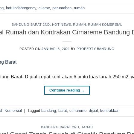
ng
,
batuindahregency
,
cilame
,
perumahan
,
rumah
BANDUNG BARAT 2ND
,
HOT NEWS
,
RUMAH
,
RUMAH KOMERSIAL
ual Rumah dan Kontrakan Cimareme Bandung B
POSTED ON
JANUARI 8, 2021
BY
PROPERTY BANDUNG
Barat- Dijual cepat kontrakan 6 pintu luas tanah 250 m2, yang
Continue reading
→
h Komersial
|
Tagged
bandung
,
barat
,
cimareme
,
dijual
,
kontrakkan
BANDUNG BARAT 2ND
,
TANAH