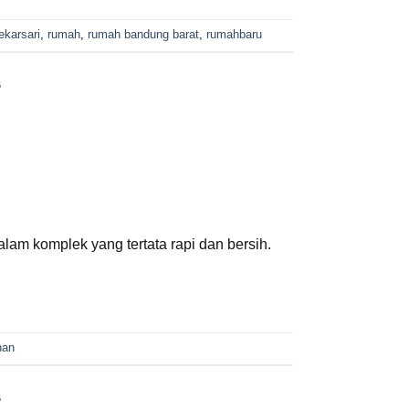
karsari
,
rumah
,
rumah bandung barat
,
rumahbaru
G
am komplek yang tertata rapi dan bersih.
han
G