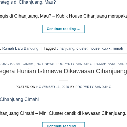
rategis di Cihanjuang, Mau? – Kubik House Cihanjuang merup
Continue reading
→
,
Rumah Baru Bandung
|
Tagged
cihanjuang
,
cluster
,
house
,
kubik
,
rumah
DUNG BARAT
,
CIMAHI
,
HOT NEWS
,
PROPERTY BANDUNG
,
RUMAH BARU BAN
Segera Hunian Istimewa Dikawasan Cihanjuan
POSTED ON
NOVEMBER 11, 2020
BY
PROPERTY BANDUNG
hanjuang Cimahi – Mini Cluster cantik di kawasan Cihanjuang
Continue reading
→