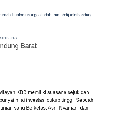
rumahdijualbatununggalindah
,
rumahdijualdibandung
,
 BANDUNG
andung Barat
 wilayah KBB memiliki suasana sejuk dan
yai nilai investasi cukup tinggi. Sebuah
 Hunian yang Berkelas, Asri, Nyaman, dan