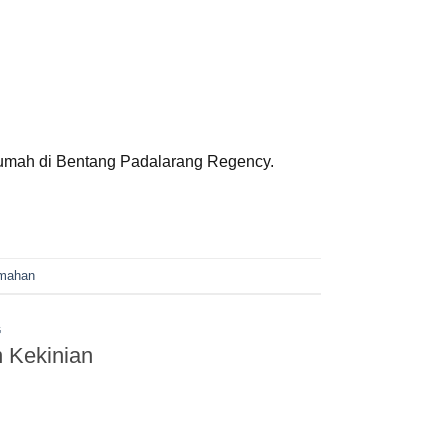
rumah di Bentang Padalarang Regency.
mahan
G
n Kekinian