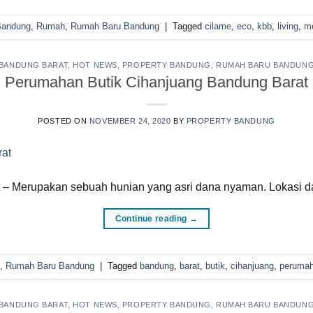
Bandung
,
Rumah
,
Rumah Baru Bandung
|
Tagged
cilame
,
eco
,
kbb
,
living
,
me
BANDUNG BARAT
,
HOT NEWS
,
PROPERTY BANDUNG
,
RUMAH BARU BANDUN
Perumahan Butik Cihanjuang Bandung Barat
POSTED ON
NOVEMBER 24, 2020
BY
PROPERTY BANDUNG
 Merupakan sebuah hunian yang asri dana nyaman. Lokasi dal
Continue reading
→
,
Rumah Baru Bandung
|
Tagged
bandung
,
barat
,
butik
,
cihanjuang
,
peruma
BANDUNG BARAT
,
HOT NEWS
,
PROPERTY BANDUNG
,
RUMAH BARU BANDUN