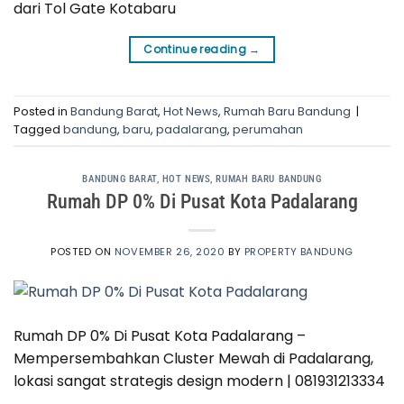
dari Tol Gate Kotabaru
Continue reading
→
Posted in
Bandung Barat
,
Hot News
,
Rumah Baru Bandung
|
Tagged
bandung
,
baru
,
padalarang
,
perumahan
BANDUNG BARAT
,
HOT NEWS
,
RUMAH BARU BANDUNG
Rumah DP 0% Di Pusat Kota Padalarang
POSTED ON
NOVEMBER 26, 2020
BY
PROPERTY BANDUNG
Rumah DP 0% Di Pusat Kota Padalarang –
Mempersembahkan Cluster Mewah di Padalarang,
lokasi sangat strategis design modern | 081931213334