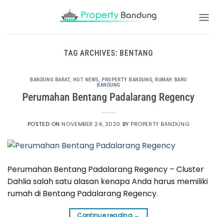
Skip
to
content
TAG ARCHIVES:
BENTANG
BANDUNG BARAT
,
HOT NEWS
,
PROPERTY BANDUNG
,
RUMAH BARU
BANDUNG
Perumahan Bentang Padalarang Regency
POSTED ON
NOVEMBER 24, 2020
BY
PROPERTY BANDUNG
Perumahan Bentang Padalarang Regency – Cluster
Dahlia salah satu alasan kenapa Anda harus memiliki
rumah di Bentang Padalarang Regency.
Continue reading
→