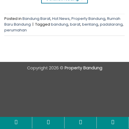
Posted in
Bandung Barat
,
Hot News
,
Property Bandung
,
Rumah
Baru Bandung
|
Tagged
bandung
,
barat
,
bentang
,
padalarang
,
perumahan
Copyright 2026 ©
Property Bandung
Botanical Residence