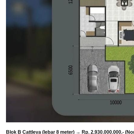
Blok B Cattleya (lebar 8 meter) → Rp. 2.930.000.000,- (No