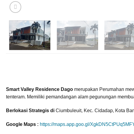
Smart Valley Residence Dago
merupakan Perumahan mewah
tenteram. Memiliki pemandangan alam pegunungan membuat l
Berlokasi Strategis di
Ciumbuleuit, Kec. Cidadap, Kota Ba
Google Maps :
https://maps.app.goo.gl/XgkDN5CtPUq5MF